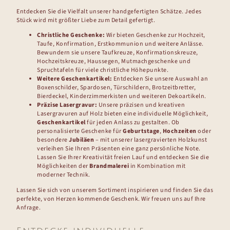
Entdecken Sie die Vielfalt unserer handgefertigten Schätze. Jedes
Stück wird mit größter Liebe zum Detail gefertigt.
Christliche Geschenke:
Wir bieten Geschenke zur Hochzeit,
Taufe, Konfirmation, Erstkommunion und weitere Anlässe.
Bewundern sie unsere Taufkreuze, Konfirmationskreuze,
Hochzeitskreuze, Haussegen, Mutmachgeschenke und
Spruchtafeln für viele christliche Höhepunkte.
Weitere Geschenkartikel:
Entdecken Sie unsere Auswahl an
Boxenschilder, Spardosen, Türschildern, Brotzeitbretter,
Bierdeckel, Kinderzimmerkisten und weiteren Dekoartikeln.
Präzise Lasergravur:
Unsere präzisen und kreativen
Lasergravuren auf Holz bieten eine individuelle Möglichkeit,
Geschenkartikel
für jeden Anlass zu gestalten. Ob
personalisierte Geschenke für
Geburtstage
,
Hochzeiten
oder
besondere
Jubiläen
– mit unserer lasergravierten Holzkunst
verleihen Sie Ihren Präsenten eine ganz persönliche Note.
Lassen Sie Ihrer Kreativität freien Lauf und entdecken Sie die
Möglichkeiten der
Brandmalerei
in Kombination mit
moderner Technik.
Lassen Sie sich von unserem Sortiment inspirieren und finden Sie das
perfekte, von Herzen kommende Geschenk. Wir freuen uns auf Ihre
Anfrage.