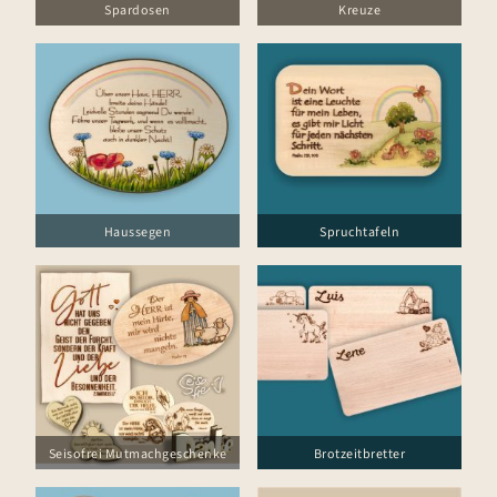
Spardosen
Kreuze
Haussegen
Spruchtafeln
Seisofrei Mutmachgeschenke
Brotzeitbretter